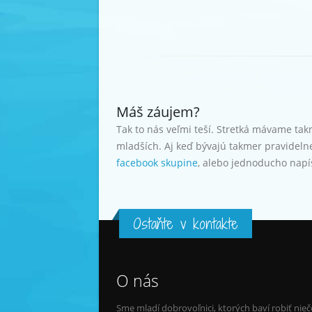
Máš záujem?
Tak to nás veľmi teší. Stretká mávame ta
mladších. Aj keď bývajú takmer pravidelne,
facebook skupine
, alebo jednoducho napí
Ostaňte v kontakte
O nás
Sme mladí dobrovoľnici, ktorých baví robiť nieč