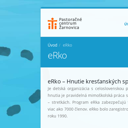
Ú
Úvod
eRko
eRko
eRko – Hnutie kresťanských sp
Je detská organizácia s celoslovenskou 
hnutia je pravidelná mimoškolská práca 
– stretkách. Program eRka zabezpečujú v
viac ako 7000 členov. eRko bolo zaregist
roku 1990.