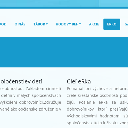
VOD
O NÁS
TÁBOR
HODOVÝ BEH
AKCIE
ERKO
G
oločenstiev detí
Cieľ eRka
pôsobnosťou. Základom činnosti
Pomáhať pri výchove a neform
s deťmi v malých spoločenstvách
zrelé kresťanské osobnosti podi
yškolení dobrovoľníci.Združuje
žijú. Poslanie eRka sa usk
rované ako občianske združenie v
dobrovoľníkov, ktorí prežíva
Východiskovými hodnotami sú:
spoločenstvo, úcta k životu, zo