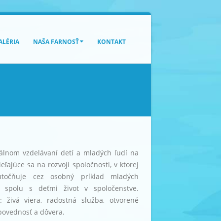
ALÉRIA
NAŠA FARNOSŤ
KONTAKT
álnom vzdelávaní detí a mladých ľudí na
eľajúce sa na rozvoji spoločnosti, v ktorej
utočňuje cez osobný príklad mladých
jú spolu s deťmi život v spoločenstve.
 živá viera, radostná služba, otvorené
dpovednosť a dôvera.