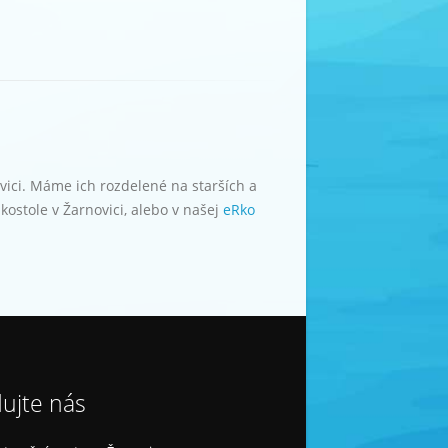
vici. Máme ich rozdelené na starších a
kostole v Žarnovici, alebo v našej
eRko
dujte nás