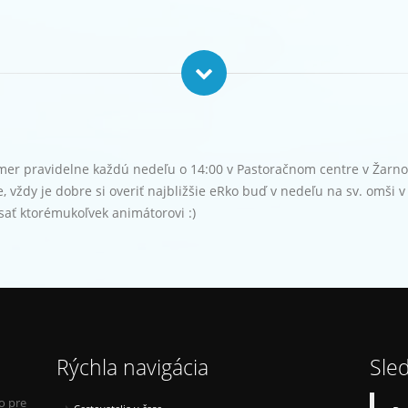
kmer pravidelne každú nedeľu o 14:00 v Pastoračnom centre v Žarno
 vždy je dobre si overiť najbližšie eRko buď v nedeľu na sv. omši v 
sať ktorémukoľvek animátorovi :)
Rýchla navigácia
Sle
o pre