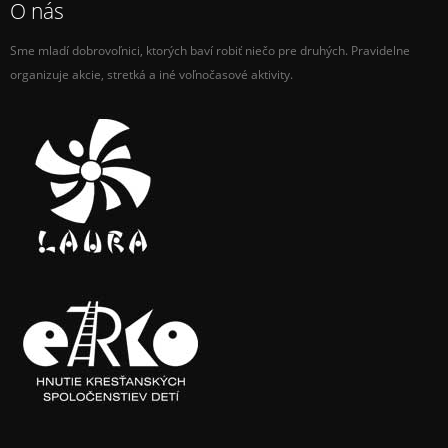
O nás
Sme mladí dobrovoľnici, ktorých baví robiť niečo pre druhých. Pravidelne
organizuje akcie, stretká a iné voľnočasové aktivity.